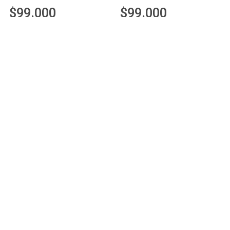
$
99.000
$
99.000
Añadir al carrito
Añadir al carrito
ROLLO PARA SELLADO DE
ROLLO PARA SELLADO DE
VASOS
VASOS
$
99.000
$
99.000