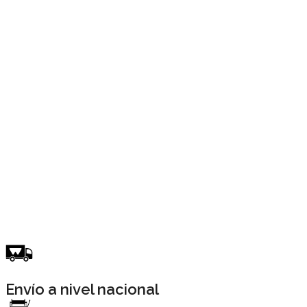
Máquina Selladora Blister
Con área de 50 x 35 cm y sistema rotativo de 4 posiciones sella de
Envío a nivel nacional
700 a 900 unidades por hora.