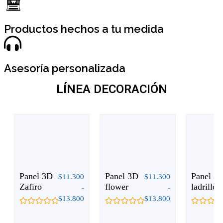
Mas información
Productos hechos a tu medida
Asesoría personalizada
LÍNEA DECORACIÓN
Panel 3D
Panel 3D
Panel 3
$
11.300
$
11.300
Zafiro
flower
ladrillos
-
-
$
13.800
$
13.800
Valorado
Valorado
Valorado
con
con
con