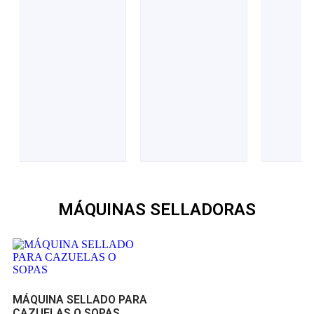
0
0
0
de
de
de
5
5
5
MÁQUINAS SELLADORAS
MÁQUINA SELLADO PARA
CAZUELAS O SOPAS